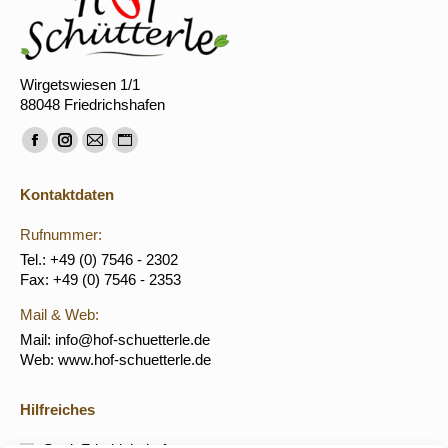
Wirgetswiesen 1/1
88048 Friedrichshafen
Finden Sie uns auf:
Facebook
Instagram
E-
Website
page
page
Mail
page
Kontaktdaten
opens
opens
page
opens
in
in
opens
in
Rufnummer:
new
new
in
new
Tel.: +49 (0) 7546 - 2302
Fax: +49 (0) 7546 - 2353
window
window
new
window
window
Mail & Web:
Mail: info@hof-schuetterle.de
Web: www.hof-schuetterle.de
Hilfreiches