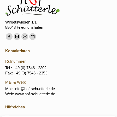
Wirgetswiesen 1/1
88048 Friedrichshafen
Finden Sie uns auf:
Facebook
Instagram
E-
Website
page
page
Mail
page
Kontaktdaten
opens
opens
page
opens
in
in
opens
in
Rufnummer:
new
new
in
new
Tel.: +49 (0) 7546 - 2302
Fax: +49 (0) 7546 - 2353
window
window
new
window
window
Mail & Web:
Mail: info@hof-schuetterle.de
Web: www.hof-schuetterle.de
Hilfreiches