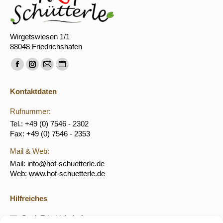
Wirgetswiesen 1/1
88048 Friedrichshafen
Finden Sie uns auf:
Facebook
Instagram
E-
Website
page
page
Mail
page
Kontaktdaten
opens
opens
page
opens
in
in
opens
in
Rufnummer:
new
new
in
new
Tel.: +49 (0) 7546 - 2302
Fax: +49 (0) 7546 - 2353
window
window
new
window
window
Mail & Web:
Mail: info@hof-schuetterle.de
Web: www.hof-schuetterle.de
Hilfreiches
Stadt Friedrichshafen