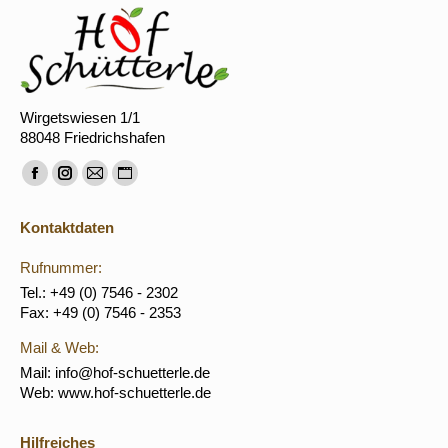
Wirgetswiesen 1/1
88048 Friedrichshafen
Finden Sie uns auf:
Facebook
Instagram
E-
Website
page
page
Mail
page
Kontaktdaten
opens
opens
page
opens
in
in
opens
in
Rufnummer:
new
new
in
new
Tel.: +49 (0) 7546 - 2302
Fax: +49 (0) 7546 - 2353
window
window
new
window
window
Mail & Web:
Mail: info@hof-schuetterle.de
Web: www.hof-schuetterle.de
Hilfreiches