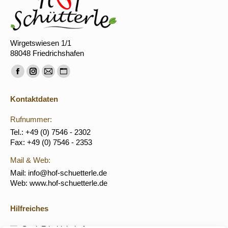
Wirgetswiesen 1/1
88048 Friedrichshafen
Finden Sie uns auf:
Facebook
Instagram
E-
Website
page
page
Mail
page
Kontaktdaten
opens
opens
page
opens
in
in
opens
in
Rufnummer:
new
new
in
new
Tel.: +49 (0) 7546 - 2302
Fax: +49 (0) 7546 - 2353
window
window
new
window
window
Mail & Web:
Mail: info@hof-schuetterle.de
Web: www.hof-schuetterle.de
Hilfreiches